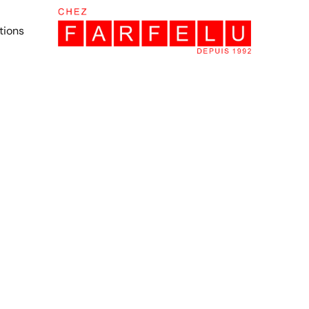
tions