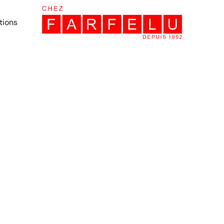
tions