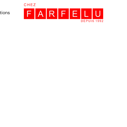
tions