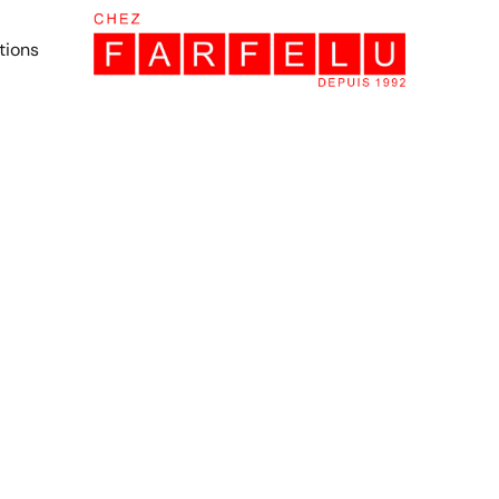
tions