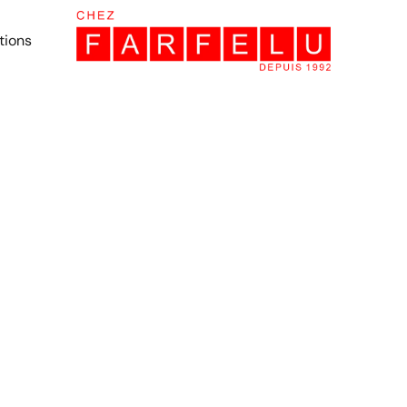
tions