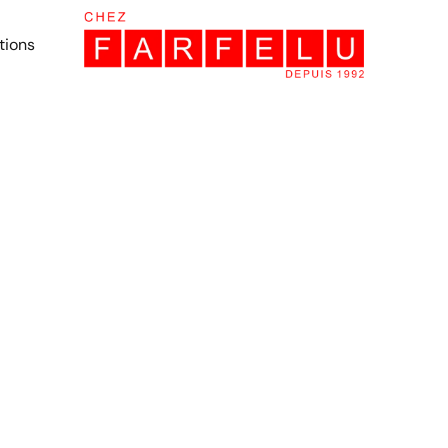
tions