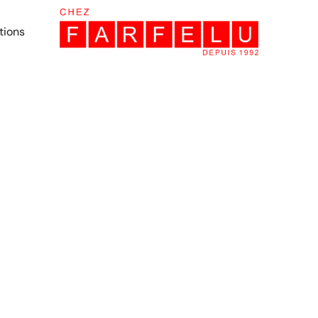
tions