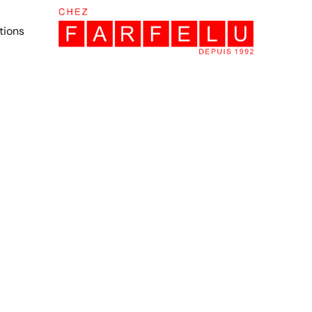
tions