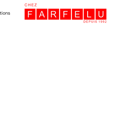
tions