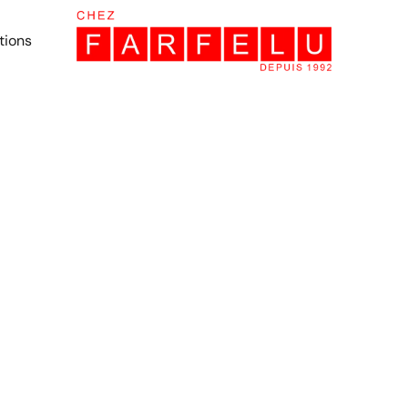
tions