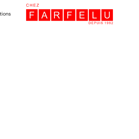
tions