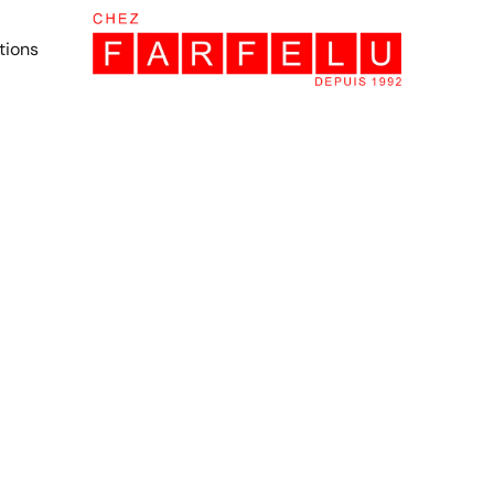
tions