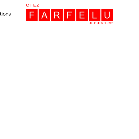
tions