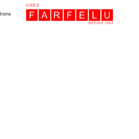
tions