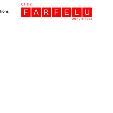
tions