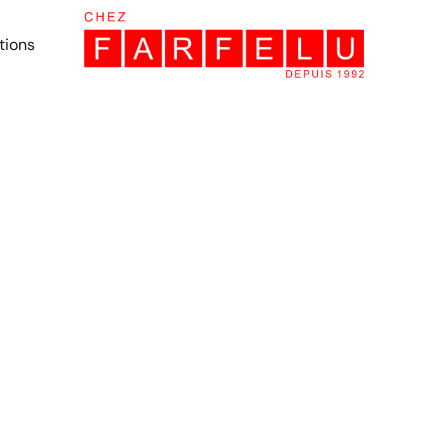
tions