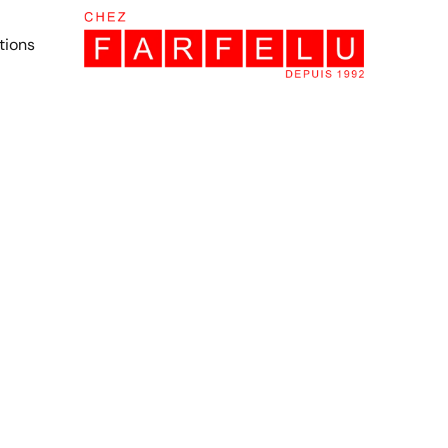
tions