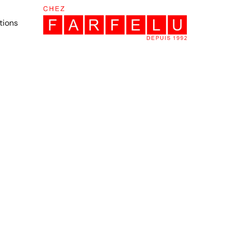
tions