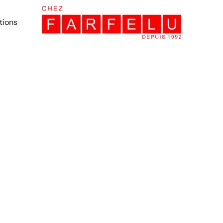
tions