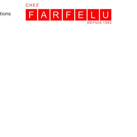
tions