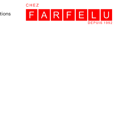
tions