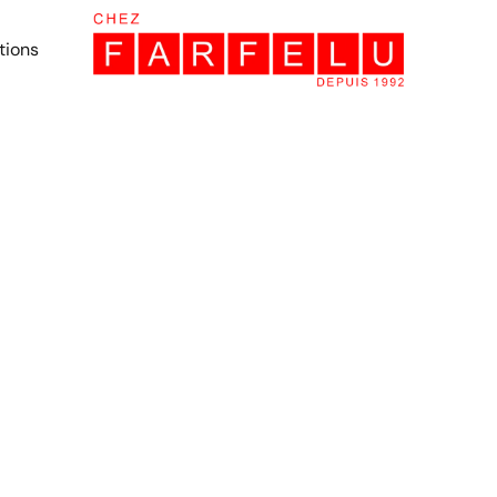
tions