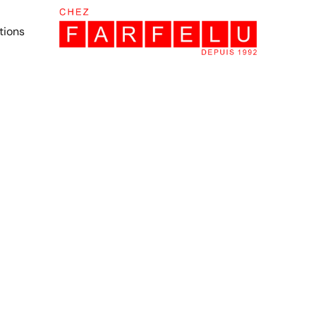
tions