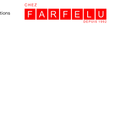
tions