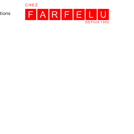
tions