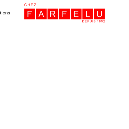
tions