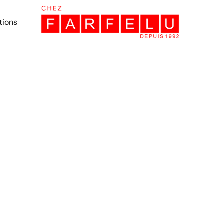
tions